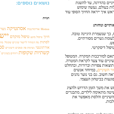
נושאים נוספים:
ניים בהדרגה, עד להשגת
לות בעולם, נעשה שימוש
ש איך ייראה החיוך הסופי עוד
תגיות
תיים ונוחות:
אסתטיקה
גשר 
Motion
אורתודנטיה
יישו
, כך שנשמרת היגיינה טובה.
טיפול מוקדם
חיוך
טיפול מונע
לעומת גשרים מסורתיים.
לסתות
ש.
מה המחיר ליישור שיניים שקוף?
מוש
סמכ
יפול דיסקרטי.
אורתוגנטי
נשימת פה
סמכים חיצוניים
קשתיות שקופות
ש
רווחים בשיניים
ם לשנה וחצי, בהתאם למורכבות המקרה. המטופל
 סט מקדם את השיניים עוד צעד לקראת המטרה.
וצאות צפויות וברורות, ובהחלט
ור השיניים
, במיוחד אנשים
 חשוב. גם בני נוער נהנים
פוגעות בביטחון העצמי.
ש את משך הזמן הדרוש ולהציג
יטה מתאימה לילדים, מתבגרים
 השיניים והלסת מאפשר את
בות.