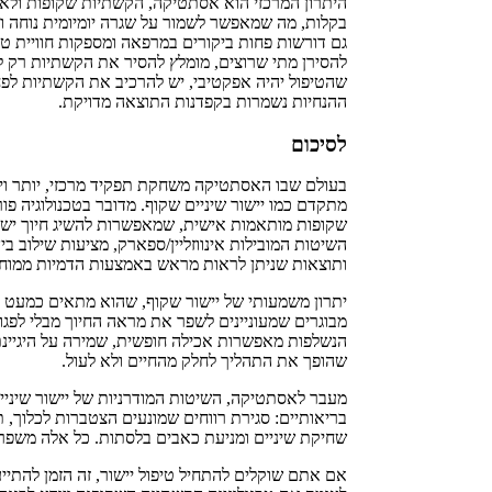
היתרון המרכזי הוא אסתטיקה, הקשתיות שקופות ולא נ
בקלות, מה שמאפשר לשמור על שגרה יומיומית נוחה ול
גם דורשות פחות ביקורים במרפאה ומספקות חוויית טיפ
להסירן מתי שרוצים, מומלץ להסיר את הקשתיות רק לצ
ההנחיות נשמרות בקפדנות התוצאה מדויקת.
לסיכום
בעולם שבו האסתטיקה משחקת תפקיד מרכזי, יותר ויו
מתקדם כמו יישור שיניים שקוף. מדובר בטכנולוגיה פ
שקופות מותאמות אישית, שמאפשרות להשיג חיוך ישר
השיטות המובילות אינווזליין/ספארק,
מציעות שילוב בין
ותוצאות שניתן לראות מראש באמצעות הדמיות ממוח
יתרון משמעותי של יישור שקוף, שהוא מתאים כמעט לכל
מבוגרים שמעוניינים לשפר את מראה החיוך מבלי לפג
הנשלפות מאפשרות אכילה חופשית, שמירה על היגיינת 
שהופך את התהליך לחלק מהחיים ולא לעול.
מעבר לאסתטיקה, השיטות המודרניות של יישור שיניים
בריאותיים: סגירת רווחים שמונעים הצטברות לכלוך, ת
שחיקת שיניים ומניעת כאבים בלסתות. כל אלה משפרי
אם אתם שוקלים להתחיל טיפול יישור, זה הזמן להתיי