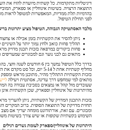
דיגיטליות מתקדמות. כל קשתית מיועדת להזיז את השי
התוצאה הרצויה. בשיטות אינווזליין או ספארק, המובי
בהדמיות תלת ממדיות, המאפשרות למטופל לראות מרא
לפני תחילת הטיפול.
מלבד האסתטיקה הגבוהה, הטיפול מציע יתרונות בריאו
ניתן להסיר את הקשתיות בזמן אכילה או צחצוח
תהליך פחות כואב ולחץ נמוך יותר על השיניים 
פחות ביקורים במרפאה בזכות תכנון מדויק מרא
מתאים גם לבני נוער וגם למבוגרים שמעדיפים ט
בדרך כלל הטיפול נמשך בין 6 חודשי
מחליף קשתיות אחת ל 5-14 יום, וכל
בזכות הקשתיות התהליך מהיר, מתוכנן מראש ומספק ת
מתאים למי שמחפש דרך עדינה, אסתטית ויעילה
לייש
שעובדים מול קהל או נמצאים בסביבת עבודה בה המראה
מהיתרונות של אינווזליין וספארק, שכן הקשתיות אינן 
בזכות התכנון המדויק של הקשתיות, ניתן להעריך מרא
תחזית מדויקת של התוצאה הסופית. ברוב המקרים הש
ומבוגרים. עם זאת, אורתודונט מומחה יעריך אם מצב
השימוש בקשתיות שקופות או שיש צורך בשיטות משול
היתרונות של אינווזליין/ספארק לעומת גשרים רגילים