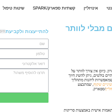
נטי
אינויזליין
קשתיות ספארק/SPARK
שיטות טיפול
 מבלי לוותר
להתייעצות ולקביעת תור
 כיום אין צורך לוותר על
 בולטים, ניתן להשיג חיוך
שמאפשרות ליהנות מתהליך
שיניים שקוף
, שמתבצע
ליין
/ספארק.
תאמות אישית באמצעות סריקות