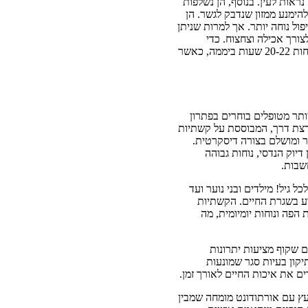
ראות לעין. בנוסף, הן נשלפות
הימנע ממזון שנדבק לגשר. הן
ול נוחה יותר. אך למרות שניתן
ורך אכילה וצחצוח. כדי
שהטיפול יהיה אפקטיבי, יש להרכיב את הקשתיות לפחות 20-22 שעות ביממה, כאשר
תר מטופלים בוחרים בפתרון
ורצת דרך, המבוססת על קשתיות
 ומושלם בצורה דיסקרטית.
 דיוק הנדסי, נוחות גבוהה
שבות.
 גיל! מילדים ובני נוער ועד
וע בשגרת החיים. הקשתיות
הפה ונוחות יומיומית, מה
 שקוף מציעות יתרונות
יקון בעיות סגר שמונעות
ם את איכות החיים לאורך זמן.
עץ עם אורתודונט מומחה שמבין