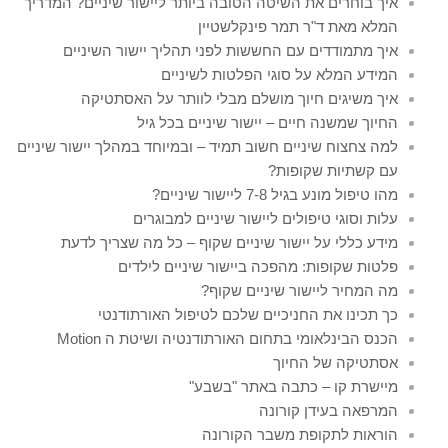
איך בוחרים את השיטה הטובה ביותר ליישור שיניים? המדריך
המלא מאת ד"ר תמר פינקלשטיין
איך מתמודדים עם החששות לפני תהליך יישור השיניים
המידע המלא על סוגי הפלטות לשיניים
איך משיגים חיוך מושלם מבלי לוותר על האסתטיקה
החיוך שמשנה חיים – יישור שיניים בכל גיל
למה צחצוח שיניים חשוב תמיד – ובמיוחד במהלך יישור שיניים
עם קשתיות שקופות?
מהו טיפול מונע בגיל 7-8 ליישור שיניים?
עלות וסוגי טיפולים ליישור שיניים למבוגרים
מידע כללי על יישור שיניים שקוף – כל מה שצריך לדעת
פלטות שקופות: מהפכה ביישור שיניים לילדים
מה המחיר ליישור שיניים שקוף?
כך תכינו את החניכיים שלכם לטיפול האורתודנטי
הכנס הבינלאומי בתחום האורתודנטיה ושיטת ה Motion
אסתטיקה של החיוך
מיישרת קו – כתבה באתר "בשבע"
המרפאה בעידן קורונה
הוראות לתקופת משבר הקורונה