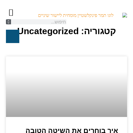
קטגוריה: Uncategorized
קשתיות ספארק/K
יישור שיניים ל
טיפול אורת
חייגו עכשיו
איך בוחרים את השיטה הטובה