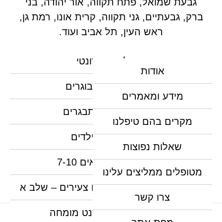
גבעת שמואל, פתח תקווה, אור יהודה, בני
ברק, גבעתיים, גני תקווה, קרית אונו, רמת גן,
ראש העין, תל אביב ועוד.
טיפול אורתודונטי
אודות
יישור שיניים למבוגרים
מידע ומאמרים
יישור שיניים למתבגרים
מקרים בהם טיפלנו
יישור שיניים לילדים
שאלות נפוצות
יישור שיניים לגילאים 7-10
מטופלים ממליצים עלינו
יישור שיניים מקדים לילדים צעירים – שלב א
צרו קשר
יישור שיניים אורתודנט מומחה
האתר נבנה, מנוהל ומקודם ע"י צוות נילס