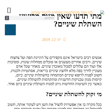
מתי תדעו שאין מנוס מביצוע
השתלת שיניים?
קשתיות ספארק/K
יישור שיניים ל
טיפול אורת
חייגו עכשיו
יוני 12, 2019
אנשים רבים בישראל אינם מקפידים על היגיינת הפה ועל צחצוח
שיניים, ורבים אחרים מעשנים או סובלים ממחלות שונות, ומסיבות
אלו ועוד הם עלולים לסבול מאובדן שיניים. מאחר שכל אדם
מעוניין לחייך בפה מלא ולהציג שיניים בריאות, אסתטיות ולבנות,
חשוב לפנות לרופא שיניים המתמחה בהשתלות שיניים. כיום,
קיימות מגוון טכניקות חדשניות ומתקדמות להשתלת שיניים,
כאשר בין השיטות החדשות ניתן למנות השתלת שיניים ביום אחד.
מי זקוק להשתלת שיניים?
בכל מקרה בו אין אפשרות להציל את השן ויש לעקור אותה, חשוב
להשתיל שן במקומה כדי למנוע מקרים של נסיגת חניכיים וכדי