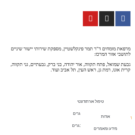
מרפאת מומחים ד"ר תמר פינקלשטיין, מספקת שירותי יישור שיניים
לתושבי אזור המרכז:
גבעת שמואל, פתח תקווה, אור יהודה, בני ברק, גבעתיים, גני תקווה,
קרית אונו, רמת גן, ראש העין, תל אביב ועוד.
טיפול אורתודונטי
יישור שיניים למבוגרים
אודות
האתר נבנה, מנוהל ומקודם ע"י צוות נילס
יישור שיניים למתבגרים
מידע ומאמרים