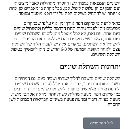
השיניים הנמצאות בסמוך לשן החסרה מתחילות לאבד מיציבותן
ועם הזמן גם הן עלולות ליפול. לכן, בכל מקרה בו מאבדים שן אחת
או יותר יש להתחיל בשיקום הפה על ידי רופא מוסמך ומנוסה.
כדאי לדעת כי שיקום הפה אורך זמן, אף על פי שבמקרים
מסוימים ניתן לעבור ניתוח תחת הרדמה כללית ולהשתיל שיניים
ביום אחר. עם זאת, לא לכל מטופל ניתן להציע השתלת שיניים
ביום אחר, מאחר שיש מקרים בהם יש לשקם את החניכיים כדי
להשתיל את השתלים. במקרים אלה יש לעבור הליך של השתלת
עצם ולאחר תקופת המתנה של 6-3 חודשים ניתן להמשיך בטיפול
השתלת השיניים.
יתרונות השתלת שיניים
השתלת שיניים נחשבת להליך שגרתי ושכיח כיום. גם המחירים
בשנים האחרונות ירדו, לכן כל אחד יכול לעבור השתלת שיניים
וליהנות מחיוך מלא שיניים יפות. להשתלת שיניים יתרונות רבים
כמו שיקום הפה, מניעת מחלות קשות יותר, מראה אסתטי מושך,
מניעת בעיות דיבור ומניעת פגיעה בשיניים הבריאות הסמוכות לשן
החסרה.
לכל המאמרים