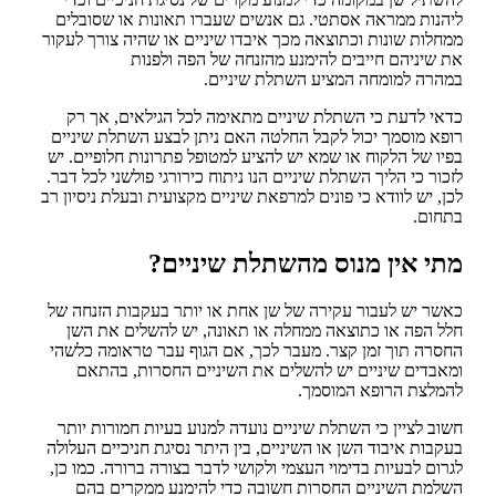
ליהנות ממראה אסתטי. גם אנשים שעברו תאונות או שסובלים
ממחלות שונות וכתוצאה מכך איבדו שיניים או שהיה צורך לעקור
את שיניהם חייבים להימנע מהזנחה של הפה ולפנות
במהרה למומחה המציע השתלת שיניים.
כדאי לדעת כי השתלת שיניים מתאימה לכל הגילאים, אך רק
רופא מוסמך יכול לקבל החלטה האם ניתן לבצע השתלת שיניים
בפיו של הלקוח או שמא יש להציע למטופל פתרונות חלופיים. יש
לזכור כי הליך השתלת שיניים הנו ניתוח כירורגי פולשני לכל דבר.
לכן, יש לוודא כי פונים למרפאת שיניים מקצועית ובעלת ניסיון רב
בתחום.
מתי אין מנוס מהשתלת שיניים?
כאשר יש לעבור עקירה של שן אחת או יותר בעקבות הזנחה של
חלל הפה או כתוצאה ממחלה או תאונה, יש להשלים את השן
החסרה תוך זמן קצר. מעבר לכך, אם הגוף עבר טראומה כלשהי
ומאבדים שיניים יש להשלים את השיניים החסרות, בהתאם
להמלצת הרופא המוסמך.
חשוב לציין כי השתלת שיניים נועדה למנוע בעיות חמורות יותר
בעקבות איבוד השן או השיניים, בין היתר נסיגת חניכיים העלולה
לגרום לבעיות בדימוי העצמי ולקושי לדבר בצורה ברורה. כמו כן,
השלמת השיניים החסרות חשובה כדי להימנע ממקרים בהם