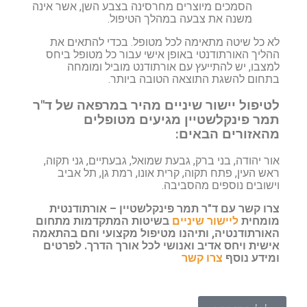
הסמכים מיוצרים מחרסינה בצבע השן, אשר אינה
משנה את צבעה במהלך הטיפול.
לא כל שיטה מתאימה לכל מטופל. בכדי להתאים את
ההליך האורתודנטי באופן אישי עבור כל מטופל ביחס
למצבו, יש להתייעץ עם אורתודנט מוביל ומומחה
בתחום להשגת התוצאה הטובה ביותר.
לטיפול יישור שיניים מהיר במרפאה של ד"ר
תמר פינקלשטיין מגיעים מטופלים
מהאזורים הבאים:
אור יהודה, בני ברק, גבעת שמואל, גבעתיים, גני תקוה,
ראש העין, פתח תקוה, קרית אונו, רמת גן, תל אביב
וישובים נוספים מהסביבה.
צרו קשר עם ד"ר תמר פינקלשטיין – אורתודנטית
מומחית
ליישור שיניים
בשיטות המתקדמות מתחום
האורתודנטיה, ותיהנו מטיפול מקצועי וחם בהתאמה
אישית ויחס אדיב ואנושי לכל אורך הדרך. לפרטים
ומידע נוסף
צרו קשר