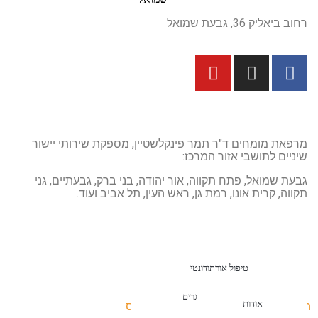
רחוב ביאליק 36, גבעת שמואל
מרפאת מומחים ד"ר תמר פינקלשטיין, מספקת שירותי יישור
שיניים לתושבי אזור המרכז:
גבעת שמואל, פתח תקווה, אור יהודה, בני ברק, גבעתיים, גני
תקווה, קרית אונו, רמת גן, ראש העין, תל אביב ועוד.
טיפול אורתודונטי
יישור שיניים למבוגרים
אודות
האתר נבנה, מנוהל ומקודם ע"י צוות נילס