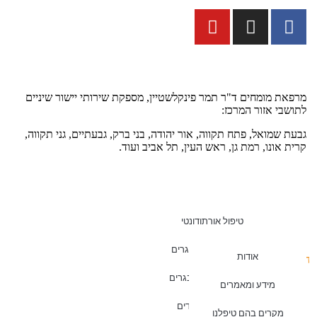
מרפאת מומחים ד"ר תמר פינקלשטיין, מספקת שירותי יישור שיניים
לתושבי אזור המרכז:
גבעת שמואל, פתח תקווה, אור יהודה, בני ברק, גבעתיים, גני תקווה,
קרית אונו, רמת גן, ראש העין, תל אביב ועוד.
טיפול אורתודונטי
יישור שיניים למבוגרים
אודות
האתר נבנה, מנוהל ומקודם ע"י צוות נילס
יישור שיניים למתבגרים
מידע ומאמרים
יישור שיניים לילדים
מקרים בהם טיפלנו