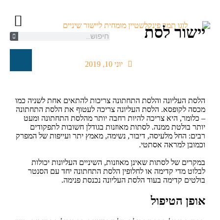
יישור לסת
קשתיות ספארק/K
יישור שיניים ל
טיפול אורת
חייגו עכשיו
יוני 10, 2019
הלסת העליונה והלסת התחתונה צריכות להתאים אחת לשניה כמו
מכסה לקופסא. הלסת העליונה צריכה לעטוף את הלסת התחתונה
– כלומר, היא צריכה להיות רחבה יותר מהלסת התחתונה ומעט
יותר בולטת ממנה. לסתות מאוזנות בגודלן חשובות לתפקודים
רבים: החל מלעיסה, דיבור, נשימה, מאמץ יתר ועייפות של המפרק
וכמובן למראה אסתטי.
במקרים של לסתות שאינן מאוזנות, השיניים העליונות יכולות
לבלוט מדי קדימה או לחלופין הלסת התחתונה יחד עם הסנטר
בולטים קדימה בעוד הלסת העליונה נכנסת פנימה.
אופן הטיפול