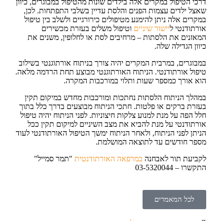
דרכי הטיפול במקרים אלה בילדים שונות מהטיפול במבוגרים, כיוון
שאצל ילדים עצמות הפנים והלסת עדיין בשלבי התפתחות. לכן,
במקרים אלה ניתן להימנע מטיפולים כירורגיים ולשלב בין טיפול
אורתודנטי ל
יישור שיניים
וטיפול משלים בעזרת מכשירים
המאזנים את הלסתות – מרחיבים לסת או לחלופין, משנים את
כיוון הגדילה שלה.
במבוגרים, במרבית המקרים יהיה צורך בניתוח אורתוגנטי בשילוב
טיפול אורתודנטי. הניתוח האורתוגנטי מבוצע תחת הרדמה מלאה.
הוא אורך כמספר שעות ותלוי במורכבות המקרה.
במהלך הניתוח הלסתות נחתכות ומורכבות מחדש במיקום תקין
בעזרת ברקים או פלטות. חתכי הניתוח מבוצעים בדרך כלל בתוך
חלל הפה על מנת למנוע צלקות חיצוניות. לפני הניתוח יהיה טיפול
אורתודנטי על מנת להביא את מצב השיניים למיקום תקין ככל
הניתן לפני הניתוח, ולאחר הניתוח ימשך הטיפול האורתודנטי לעוד
מספר חודשים עד לתוצאה המושלמת.
לקביעת תור לאבחנה
במרפאה האורתודנטית
"תמר סמייל"
התקשרו – 03-5320044
לכל המאמרים