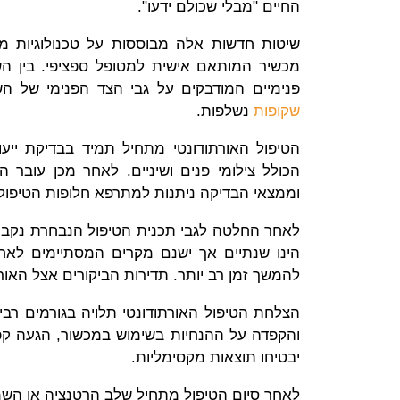
החיים "מבלי שכולם ידעו".
שיטות חדשות אלה מבוססות על טכנולוגיות מ
מכשיר המותאם אישית למטופל ספציפי. בין ה
פנימיים המודבקים על גבי הצד הפנימי של השינ
שקופות
נשלפות.
הטיפול האורתודונטי מתחיל תמיד בבדיקת יי
הכולל צילומי פנים ושיניים. לאחר מכן עובר
וממצאי הבדיקה ניתנות למתרפא חלופות הטיפול 
לאחר החלטה לגבי תכנית הטיפול הנבחרת נקבע
הינו שנתיים אך ישנם מקרים המסתיימים לאח
להמשך זמן רב יותר. תדירות הביקורים אצל האורתודנט הינה בין 4-6 שבועות עד 
הצלחת הטיפול האורתודונטי תלויה בגורמים ר
והקפדה על ההנחיות בשימוש במכשור, הגעה קפד
יבטיחו תוצאות מקסימליות.
לאחר סיום הטיפול מתחיל שלב הרטנציה או השמ