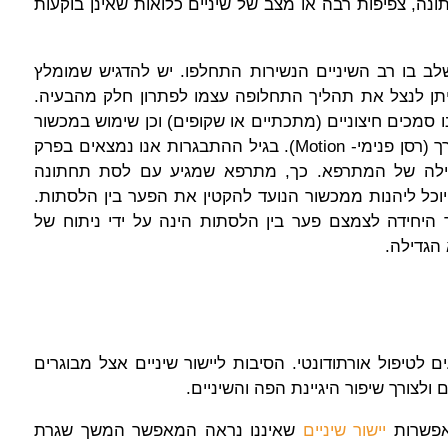
נה, צפיפות רבה או מצב של שיניים כלואות שאינן בוקעות
בשלב בו רב השיניים הנשירות התחלפו. יש להדגיש שמומלץ
יתן לנצל את תהליך התחלופה עצמו לפתרון חלק מהבעיה.
נו סמכים חיצוניים (מתכתיים או שקופים) וכן שימוש במכשור
הנועד לשפר את היחס בין הלסתות במקרה הצורך (רסן פנימי- Motion). בגיל ההתבגרות אנו נמצאים בפרק
הגדילה של המתרפא. כך, מתרפא שמגיע עם לסת תחתונה
, יוכל ליהנות ממכשור הנועד להקטין את הפער בין הלסתות.
 היחידה לצמצם פער בין הלסתות הינה על ידי ניתוח של
הגדילה.
לטיפול אורתודונטי. הסיבות ליישור שיניים אצל מבוגרים
ולצורך שיפור היגיינת הפה והשיניים.
מאפשרות
יישור שיניים
שאיננו נראה המאפשר המשך שגרת