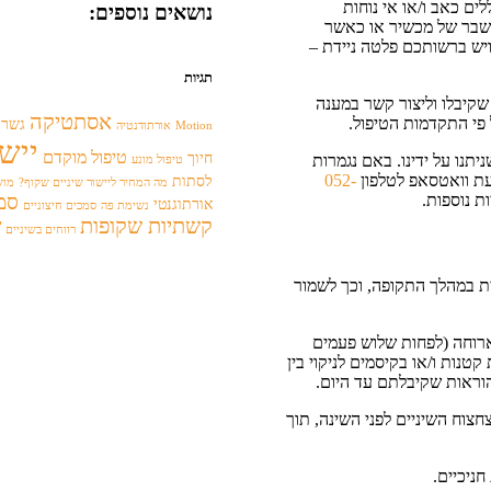
ים כאב ו/או אי נוחות
נושאים נוספים:
 שבר של מכשיר או כאשר
ויש ברשותכם פלטה ניידת –
תגיות
שקיבלו וליצור קשר במענה
אסתטיקה
פי התקדמות הטיפול.
גשר 
Motion
אורתודנטיה
יישו
טיפול מוקדם
חיוך
תנו על ידינו. באם נגמרות
טיפול מונע
עת וואטסאפ לטלפון
052-
לסתות
מה המחיר ליישור שיניים שקוף?
מוש
 נוספות.
סמכ
אורתוגנטי
נשימת פה
סמכים חיצוניים
קשתיות שקופות
ש
רווחים בשיניים
ית במהלך התקופה, וכך לשמור
ארוחה (לפחות שלוש פעמים
שות קטנות ו/או בקיסמים לניקוי בין
וראות שקיבלתם עד היום.
צוח השיניים לפני השינה, תוך
ניכיים.