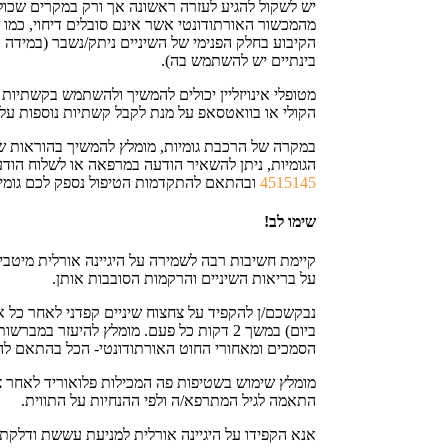
יש לשקול להגיע לעזרה ראשונה אך ורק במקרים שכולל
מהמכשור האורתודונטי אשר אינם סובלים דיחוי, כמו
הקיבוע בחלק הפנימי של השיניים ניתק/נשבר (במידה 
בינתיים יש להשתמש בה).
מטופלי אינויזליין יכולים להמשיך ולהשתמש בקשתיות 
הקולי או בוואטסאפ על מנת לקבל קשתיות נוספות על 
במקרה של הרכבת גומיות, מומלץ להמשיך בהוראות שני
הגומיות, ניתן להשאיר הודעה במרפאה או לשלוח הוד
4515145
ובהתאם להתקדמות הטיפול נספק לכם גומיות
שימו לב!
קיימת חשיבות רבה לשמירה על היגיינה אורלית מיטב
על בריאות השיניים והרקמות הסובבות אותן.
נבקשכם/ן להקפיד על צחצוח שיניים קפדני לאחר כל 
ביום) במשך 2 דקות כל פעם. מומלץ להיעזר במבר
הסמכים ומאחורי החוט האורתודונטי- הכל בהתאם לה
מומלץ שימוש בשטיפות פה המכילות פלואוריד לאחר צח
התאמה לגיל המתרפא/ה ולפי ההנחיות על התווית.
אנא הקפידו על היגיינה אורלית למניעת עששת ודלקת ח