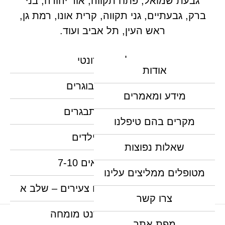
גבעת שמואל, פתח תקווה, אור יהודה, בני
ברק, גבעתיים, גני תקווה, קרית אונו, רמת גן,
ראש העין, תל אביב ועוד.
טיפול אורתודונטי
אודות
יישור שיניים למבוגרים
מידע ומאמרים
יישור שיניים למתבגרים
מקרים בהם טיפלנו
יישור שיניים לילדים
שאלות נפוצות
יישור שיניים לגילאים 7-10
מטופלים ממליצים עלינו
יישור שיניים מקדים לילדים צעירים – שלב א
צרו קשר
יישור שיניים אורתודנט מומחה
מפת אתר
האתר נבנה, מנוהל ומקודם ע"י צוות נילס