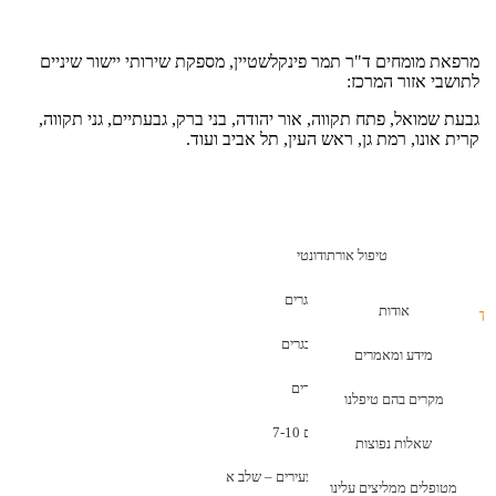
מרפאת מומחים ד"ר תמר פינקלשטיין, מספקת שירותי יישור שיניים
לתושבי אזור המרכז:
גבעת שמואל, פתח תקווה, אור יהודה, בני ברק, גבעתיים, גני תקווה,
קרית אונו, רמת גן, ראש העין, תל אביב ועוד.
טיפול אורתודונטי
יישור שיניים למבוגרים
אודות
האתר נבנה, מנוהל ומקודם ע"י צוות נילס
יישור שיניים למתבגרים
מידע ומאמרים
יישור שיניים לילדים
מקרים בהם טיפלנו
יישור שיניים לגילאים 7-10
שאלות נפוצות
יישור שיניים מקדים לילדים צעירים – שלב א
מטופלים ממליצים עלינו