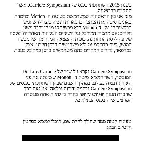
בשנת 2015 השתתפתי בכנס של Carriere Symposium, אשר
התקיים בברצלונה.
מאז אני בין הראשונות שמשתמשת בשיטת ה- Motion ומלמדת
באוניברסיטה את המתמחים באורתודנטיה כיצד להשתמש
במכשיר המושן. ה Motion הוא מכשיר פנימי המורכב משני
חלקים: פס מתכתי המודבק על השיניים העליונות האחריות ופלטה
שקופה ללסת התחתונה. בזכות ההמצאה המדהימה של מכשיר
המושן, כיום כבר כמעט ולא משתמשים ברסן חיצוני. אצלי
במרפאה, נדירים המקרים בהם משתמשים ברסן כמקובל בעבר.
Carriere Symposium נקרא על שמו של Dr. Luis Carrière
המוכשר, אשר המציא שיטת ה- Motion ששינתה את פני
האורתודנטיה בעולם. במהלך השנים שבהן השתתפתי בכנסים של
Carriere Symposium נרקמה ידידות נפלאה ואני גאה בכך
שחברת הענק henry schein בחרה בי להיות אחת מעשרת
המרצים שלה בכנס הבינלאומי.
טעימה קטנה ממה שהולך להיות שם, תוכלו למצוא בסרטון
היוטיוב הבא: